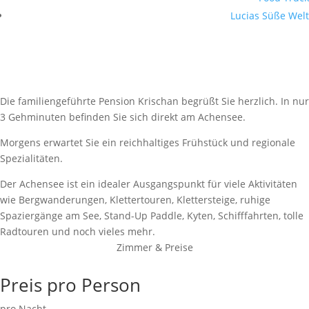
Lucias Süße Welt
Krischan’s Pension
Die Pension zwischen Rofan und Karwendel am Achensee
Die familiengeführte Pension Krischan begrüßt Sie herzlich. In nur
3 Gehminuten befinden Sie sich direkt am Achensee.
Morgens erwartet Sie ein reichhaltiges Frühstück und regionale
Spezialitäten.
Der Achensee ist ein idealer Ausgangspunkt für viele Aktivitäten
wie Bergwanderungen, Klettertouren, Klettersteige, ruhige
Spaziergänge am See, Stand-Up Paddle, Kyten, Schifffahrten, tolle
Radtouren und noch vieles mehr.
Zimmer & Preise
Preis pro Person
pro Nacht